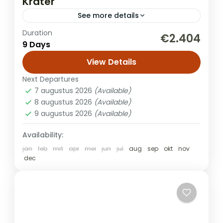
Krater
See more details
Duration
Tijdens je reis door Tanzania ontdek je een
€2.404
9 Days
reeks adembenemende landschappen en
diverse natuurparken. In Arusha National
View Details
Park bewonder je savannes, bossen, en
Next Departures
Safari
meren met...
7 augustus 2026
(Available)
8 augustus 2026
(Available)
9 augustus 2026
(Available)
Availability:
jan
feb
mrt
apr
mei
jun
jul
aug
sep
okt
nov
dec