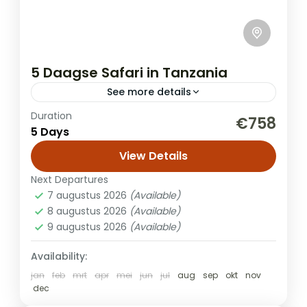
5 Daagse Safari in Tanzania
See more details
Duration
Tijdens je reis door Tanzania ontdek je een
€758
5 Days
reeks adembenemende landschappen en
diverse natuurparken. In Arusha National
View Details
Park bewonder je savannes, bossen, en
Next Departures
Safari
meren met...
7 augustus 2026
(Available)
8 augustus 2026
(Available)
9 augustus 2026
(Available)
Availability:
jan
feb
mrt
apr
mei
jun
jul
aug
sep
okt
nov
dec