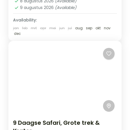
8 augustus 2026
(Available)
9 augustus 2026
(Available)
Availability:
jan
feb
mrt
apr
mei
jun
jul
aug
sep
okt
nov
dec
9 Daagse Safari, Grote trek &