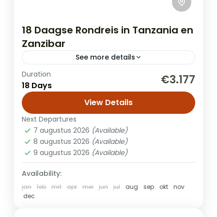
18 Daagse Rondreis in Tanzania en
Zanzibar
See more details
Duration
Combineer de hoogtepunten van een
€3.177
18 Days
onvergetelijke safari in Noord-Tanzania
met een paar dagen heerlijk ontspannen
View Details
op Zanzibar. Geniet van een privé-avontuur
Next Departures
Safari + Zanzibar
in de mooiste nationale...
7 augustus 2026
(Available)
8 augustus 2026
(Available)
9 augustus 2026
(Available)
Availability:
jan
feb
mrt
apr
mei
jun
jul
aug
sep
okt
nov
dec