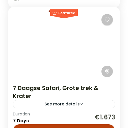
Featured
7 Daagse Safari, Grote trek &
Krater
See more details
Duration
Tijdens je reis door Tanzania ontdek je een
€1.673
7 Days
reeks adembenemende landschappen en