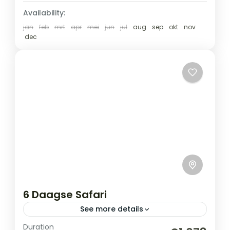
Availability:
jan
feb
mrt
apr
mei
jun
jul
aug
sep
okt
nov
dec
6 Daagse Safari
See more details
Duration
Tijdens je reis door Tanzania ontdek je een