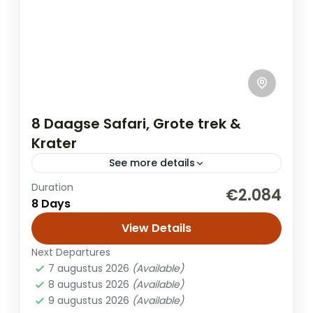
8 Daagse Safari, Grote trek &
Krater
See more details
Duration
Tijdens je reis door Tanzania ontdek je een
€2.084
8 Days
reeks adembenemende landschappen en
diverse natuurparken. In Arusha National
View Details
Park bewonder je savannes, bossen, en
Next Departures
Safari
meren met...
7 augustus 2026
(Available)
8 augustus 2026
(Available)
9 augustus 2026
(Available)