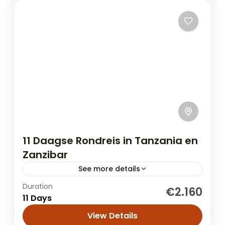
11 Daagse Rondreis in Tanzania en
Zanzibar
See more details
Duration
Combineer de hoogtepunten van een
€2.160
11 Days
onvergetelijke safari in Noord-Tanzania
met een paar dagen heerlijk ontspannen
View Details