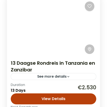
13 Daagse Rondreis in Tanzania en
Zanzibar
See more details
Duration
Combineer de hoogtepunten van een
€2.530
13 Days
onvergetelijke safari in Noord-Tanzania
met een paar dagen heerlijk ontspannen
View Details
op Zanzibar. Geniet van een privé-avontuur