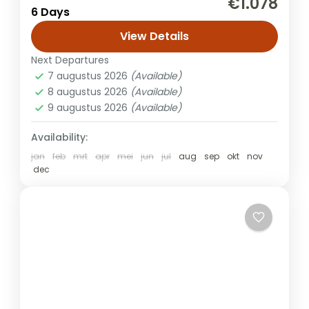
€1.078
6 Days
reeks adembenemende landschappen en
diverse natuurparken. In Arusha National
View Details
Park bewonder je savannes, bossen, en
Next Departures
Safari
meren met...
7 augustus 2026
(Available)
8 augustus 2026
(Available)
9 augustus 2026
(Available)
Availability:
jan
feb
mrt
apr
mei
jun
jul
aug
sep
okt
nov
dec