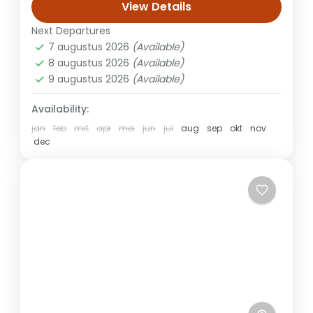
diverse natuurparken. In Arusha National
View Details
Park bewonder je savannes, bossen, en
Next Departures
Safari
meren met...
7 augustus 2026
(Available)
8 augustus 2026
(Available)
9 augustus 2026
(Available)
Availability:
jan
feb
mrt
apr
mei
jun
jul
aug
sep
okt
nov
dec