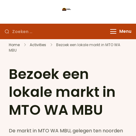
Ga
naar
Maak uw droomreis
inhoud
werkelijkheid
Zoeken
Menu
naar:
Home
Activities
Bezoek een lokale markt in MTO WA
MBU
Bezoek een
lokale markt in
MTO WA MBU
De markt in MTO WA MBU, gelegen ten noorden