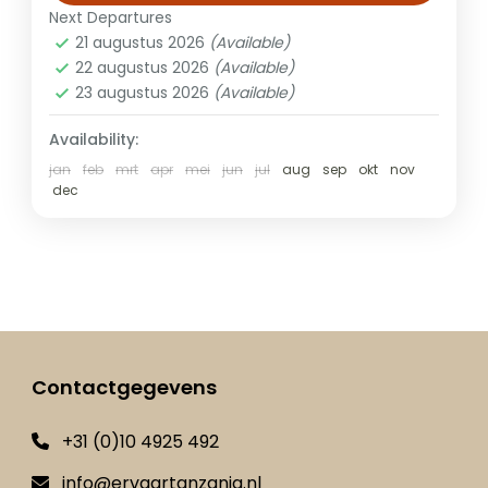
op Zanzibar. Geniet van een privé-avontuur
Next Departures
Safari + Zanzibar
in de mooiste nationale...
21 augustus 2026
(Available)
22 augustus 2026
(Available)
23 augustus 2026
(Available)
Availability:
jan
feb
mrt
apr
mei
jun
jul
aug
sep
okt
nov
dec
Contactgegevens
+31 (0)10 4925 492
info@ervaartanzania.nl