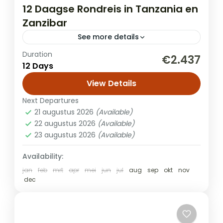
12 Daagse Rondreis in Tanzania en
Zanzibar
See more details
Duration
Combineer de hoogtepunten van een
€2.437
12 Days
onvergetelijke safari in Noord-Tanzania
met een paar dagen heerlijk ontspannen
View Details
op Zanzibar. Geniet van een privé-avontuur
Next Departures
Safari + Zanzibar
in de mooiste nationale...
21 augustus 2026
(Available)
22 augustus 2026
(Available)
23 augustus 2026
(Available)
Availability:
jan
feb
mrt
apr
mei
jun
jul
aug
sep
okt
nov
dec