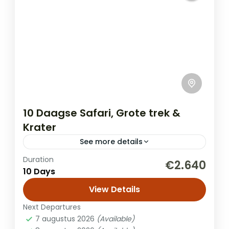
10 Daagse Safari, Grote trek &
Krater
See more details
Duration
Ervaar de magie van Noord-Tanzania met
€2.640
10 Days
deze exclusieve safari. Begin je avontuur in
de indrukwekkende Ngorongoro-krater,
View Details
bekend om de hoogste concentratie
Next Departures
Safari
wildlife in Afrika en...
7 augustus 2026
(Available)