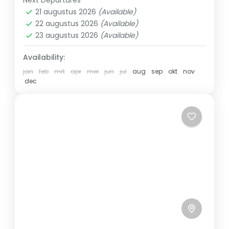
Next Departures
Safari + Zanzibar
in de mooiste nationale...
21 augustus 2026
(Available)
22 augustus 2026
(Available)
23 augustus 2026
(Available)
Availability:
jan
feb
mrt
apr
mei
jun
jul
aug
sep
okt
nov
dec