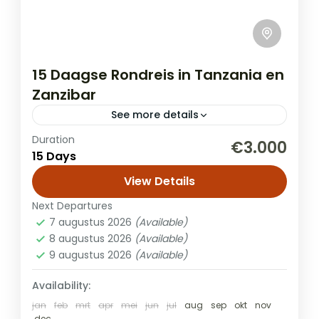
15 Daagse Rondreis in Tanzania en
Zanzibar
See more details
Duration
Combineer de hoogtepunten van een
€3.000
15 Days
onvergetelijke safari in Noord-Tanzania
met een paar dagen heerlijk ontspannen
View Details
op Zanzibar. Geniet van een privé-avontuur
Next Departures
Safari + Zanzibar
in de mooiste nationale...
7 augustus 2026
(Available)
8 augustus 2026
(Available)
9 augustus 2026
(Available)
Availability:
jan
feb
mrt
apr
mei
jun
jul
aug
sep
okt
nov
dec